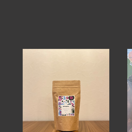
エチオピア イルガチェフェ ベレカG1【浅煎】100g
¥1,000