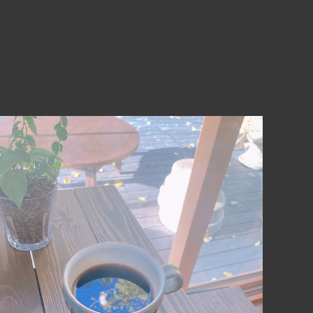
【希少豆‼︎】コロンビア エルパライソ農園のアナエロビ
ック
¥2,300