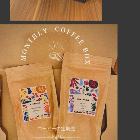
【珈琲定期便】（粉）2袋計200ｇ 1ヶ月のみ利用OK
¥1,500