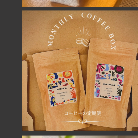
【珈琲定期便】（豆のまま）2袋計200ｇ 1ヶ月でやめて
もOK
¥1,500