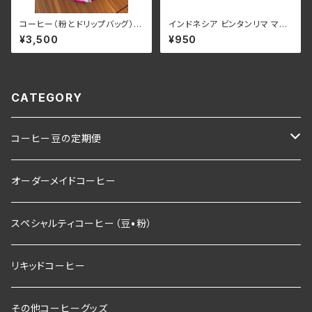
コーヒー（粉とドリップバッグ）ギ
インドネシア ビンタンリマ マン
フト
デリン【中深煎り】100g
¥3,500
¥950
CATEGORY
コーヒー豆の定期便
コーヒー豆
オーダーメイドコーヒー
スペシャルティコーヒー（豆•粉）
リキッドコーヒー
その他コーヒーグッズ