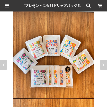
【プレゼントにも！】ドリップバッグ５種
セット | Comodo Coffee Roaste
rs