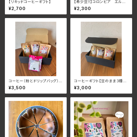
【リキッドコーヒーギフト】
【希少豆‼︎】コロンビア エルパ
ライソ農園のアナエロビック
¥2,700
¥2,300
コーヒー（粉とドリップバッグ）ギ
コーヒーギフト【豆のまま３種セ
フト
ット】
¥3,500
¥3,000