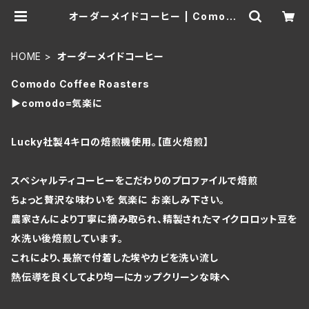
オーダーメイドコーヒー | Comodo
Coffee Roasters
HOME
オーダーメイドコーヒー
Comodo Coffee Roasters
▶comodo=気楽に
Lucky社製4キロの焙煎機使用。【直火焙煎】
スペシャルティコーヒーをこだわりのプロファイルで焙煎
ちょっと贅沢な味わいを 気楽に お楽しみ下さい。
農家さんにより丁寧に摘み取られ、精製されたマイクロロット豆を
水洗い後焙煎しています。
これにより、長旅で付着した埃やカビを洗い流し
熱伝導を良くしてより均一にカップクリーンな味へ